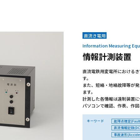
直流き電用
Information Measuring Eq
情報計測装置
直流電鉄用変電所におけるき
す。
また、短絡・地絡故障等が発
ます。
計測した各情報は遠制装置に
パソコンで確認、作表、作図
キーワード
故障点標定(Fault 
直流情報記録(DC inf
事故波形(Acciden