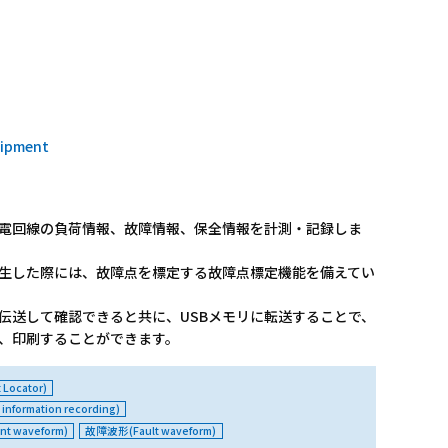
uipment
電回線の負荷情報、故障情報、保全情報を計測・記録しま
生した際には、故障点を標定する故障点標定機能を備えてい
伝送して確認できると共に、USBメモリに転送することで、
、印刷することができます。
Locator)
ormation recording)
t waveform)
故障波形(Fault waveform)